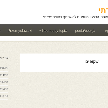
תי
וחר. הרגישו מוזמנים להשתתף בחווית שירתי.
קשר
poeta/poezja
Poems by topic
»
Przemyslawski
t
שירים
שקופים
ירושלים
פרחי יר
המשורר
ברגע ש
i to da