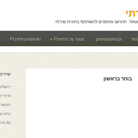
תי
וחר. הרגישו מוזמנים להשתתף בחווית שירתי.
קשר
poeta/poezja
Poems by topic
»
Przemyslawski
t
שירים
בוחר בראשון
ירושלים
פרחי יר
המשורר
ברגע ש
i to da