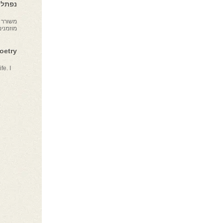
נפתלי 
משורר צ
מוזמני
Poetry
fe. I