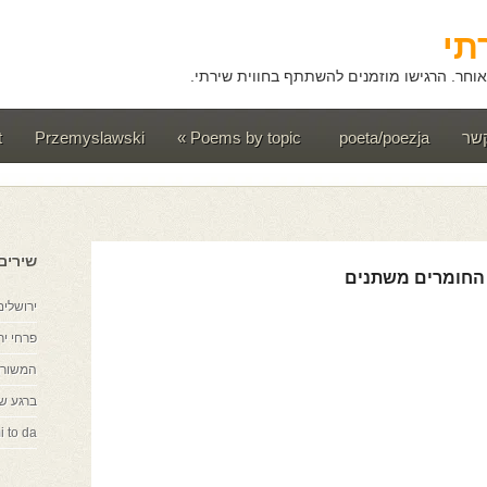
תי
וחר. הרגישו מוזמנים להשתתף בחווית שירתי.
קשר
poeta/poezja
Poems by topic
»
Przemyslawski
t
שירים
החומרים משתנים
ירושלים
פרחי יר
המשורר
ברגע ש
i to da