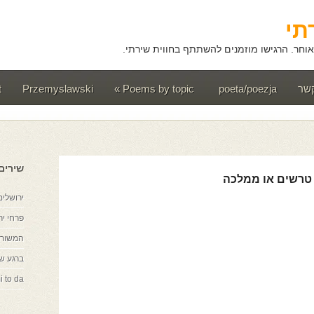
תי
וחר. הרגישו מוזמנים להשתתף בחווית שירתי.
קשר
poeta/poezja
Poems by topic
»
Przemyslawski
t
שירים
טרשים או ממלכה
ירושלים
פרחי יר
המשורר
ברגע ש
i to da