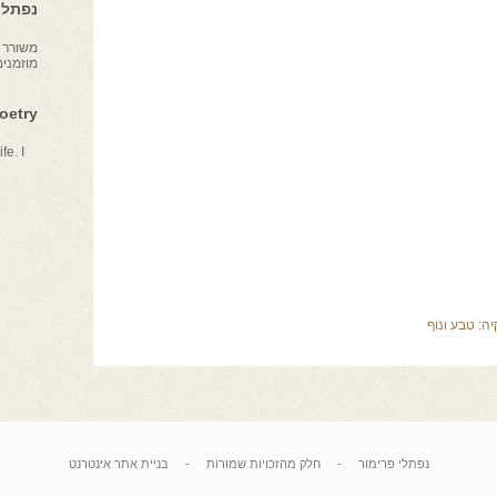
נפתלי 
משורר צ
מוזמני
Poetry
fe. I
יה:
טבע ונוף
נפתלי פרימור
-
חלק מהזכויות שמורות
-
בניית אתר אינטרנט