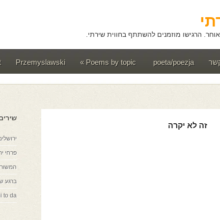
תי
וחר. הרגישו מוזמנים להשתתף בחווית שירתי.
קשר
poeta/poezja
Poems by topic
»
Przemyslawski
t
שירים
זה לא יקרה
ירושלים
פרחי יר
המשורר
ברגע ש
i to da