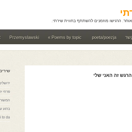
תי
וחר. הרגישו מוזמנים להשתתף בחווית שירתי.
קשר
poeta/poezja
Poems by topic
»
Przemyslawski
t
שירים
הרגש זה האני שלי
ירושלים
פרחי יר
המשורר
ברגע ש
i to da