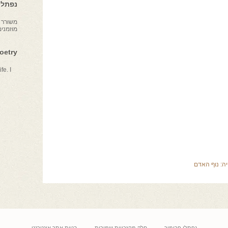
נפתלי 
משורר צ
מוזמני
Poetry
fe. I
יה:
נוף האדם