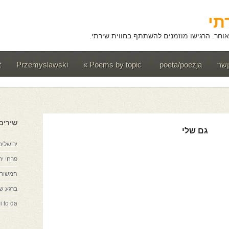
תי
וחר. הרגישו מוזמנים להשתתף בחווית שירתי.
קשר
poeta/poezja
Poems by topic
»
Przemyslawski
t
שירים
גם שלי
ירושלים
פרחי יר
המשורר
ברגע ש
i to da