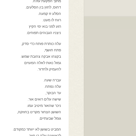
מתוך הפקעת עולה.
דחוס, לחוץ בין הסלעים.
הסלע זז קמעה.
רווח לו מעט.
רגע לפני בוא ימי הקיץ
ניצניו הגבוהים תפוחים.
עלה כותרת פותח כדי סדק,
פתח חושף,
בקצהו אבקה צהובת שמש.
גמול נאות לאלה המעזים
להעמיק ולחדור.
עברה שעה.
עלה נפתח.
עד הבוקר,
שישה עלים רואים אור.
ניכר שהאור מיטיב עמו.
השושן הצחור מקרינו בחוזקה,
גומל שבעתיים.
המביט בשושן לא ייוותר כמקודם.
לראשונה עלה בו חיוך,