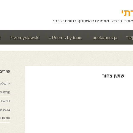
תי
וחר. הרגישו מוזמנים להשתתף בחווית שירתי.
קשר
poeta/poezja
Poems by topic
»
Przemyslawski
t
שירים
שושן צחור
ירושלים
פרחי יר
המשורר
ברגע ש
i to da