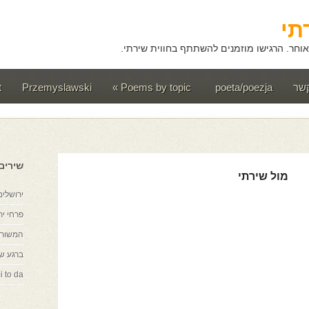
תי
וחר. הרגישו מוזמנים להשתתף בחווית שירתי.
קשר
poeta/poezja
Poems by topic
»
Przemyslawski
t
שירים
מול שירתי
ירושלים
פרחי יר
המשורר
ברגע ש
i to da