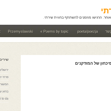
תי
וחר. הרגישו מוזמנים להשתתף בחווית שירתי.
קשר
poeta/poezja
Poems by topic
»
Przemyslawski
t
שירים
יכחון של המזדקנים
ירושלים
פרחי יר
המשורר
ברגע ש
i to da