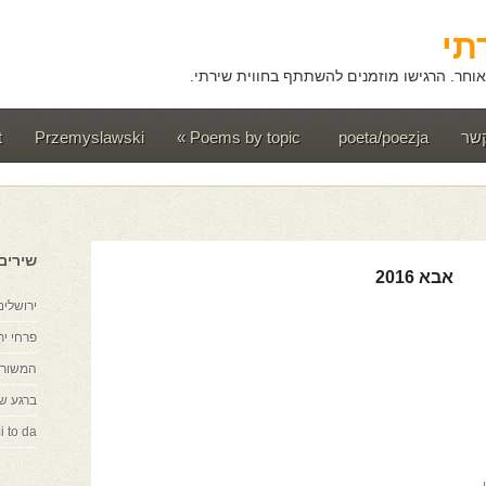
תי
וחר. הרגישו מוזמנים להשתתף בחווית שירתי.
קשר
poeta/poezja
Poems by topic
»
Przemyslawski
t
שירים
אבא 2016
ירושלים
פרחי יר
המשורר
ברגע ש
i to da