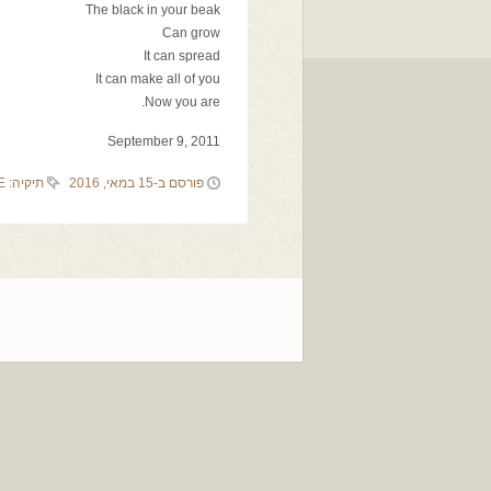
The black in your beak
Can grow
It can spread
It can make all of you
Now you are.
September 9, 2011
פורסם ב-15 במאי, 2016
תיקיה:
E