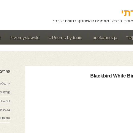
תי
וחר. הרגישו מוזמנים להשתתף בחווית שירתי.
קשר
poeta/poezja
Poems by topic
»
Przemyslawski
t
שירים
Blackbird White Bi
ירושלים
פרחי יר
המשורר
ברגע ש
i to da