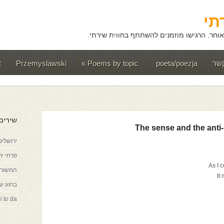
תי
וחר. הרגישו מוזמנים להשתתף בחווית שירתי.
קשר
poeta/poezja
Poems by topic
»
Przemyslawski
t
שירים
The sense and the anti
ירושלים
פרחי יר
As I 
המשורר
It
ברגע ש
i to da