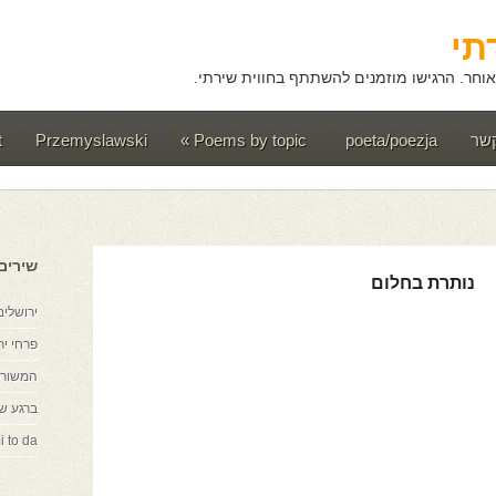
תי
וחר. הרגישו מוזמנים להשתתף בחווית שירתי.
קשר
poeta/poezja
Poems by topic
»
Przemyslawski
t
שירים
נותרת בחלום
ירושלים
פרחי יר
המשורר
ברגע ש
i to da