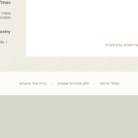
נפתלי 
משורר צ
מוזמני
Poetry
fe. I
וף האדם
,
צדק וחברה
נפתלי פרימור
-
חלק מהזכויות שמורות
-
בניית אתר אינטרנט