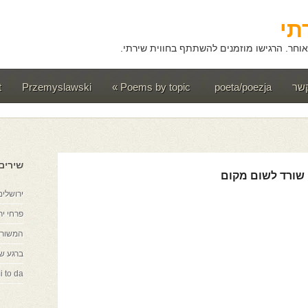
תי
וחר. הרגישו מוזמנים להשתתף בחווית שירתי.
קשר
poeta/poezja
Poems by topic
»
Przemyslawski
t
שירים
שורד לשום מקום
ירושלים
פרחי יר
המשורר
ברגע ש
i to da