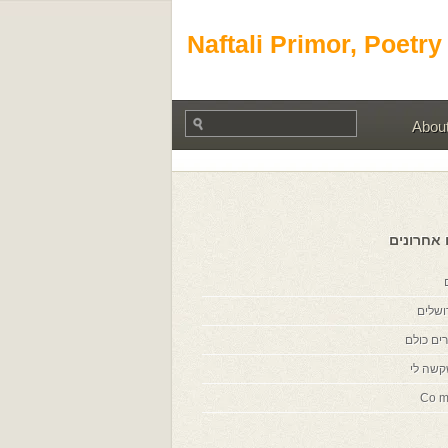
Naftali Primor, Poetry
Abou
 אחרונים
ושלים
ים כולם
קשה לי
Co m