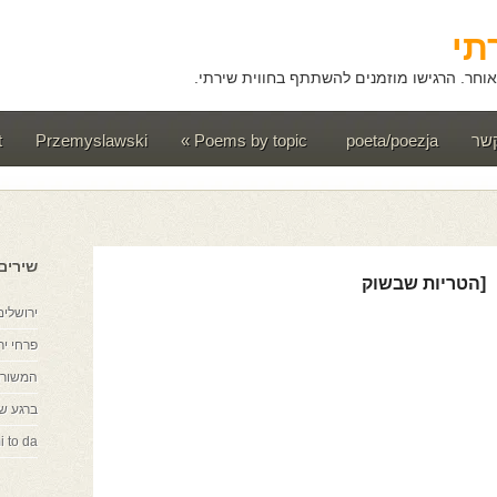
תי
וחר. הרגישו מוזמנים להשתתף בחווית שירתי.
קשר
poeta/poezja
Poems by topic
»
Przemyslawski
t
שירים
[הטריות שבשוק
ירושלים
פרחי יר
המשורר
ברגע ש
i to da