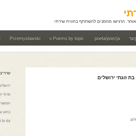
תי
וחר. הרגישו מוזמנים להשתתף בחווית שירתי.
קשר
poeta/poezja
Poems by topic
»
Przemyslawski
t
שירים
בת זוגתי ירושלים
ירושלים
פרחי יר
המשורר
ברגע ש
ים.
i to da