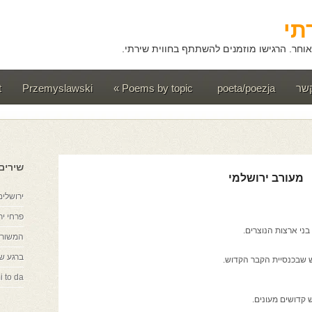
תי
וחר. הרגישו מוזמנים להשתתף בחווית שירתי.
קשר
poeta/poezja
Poems by topic
»
Przemyslawski
t
שירים
מעורב ירושלמי
ירושלים
פרחי יר
בני ארצות הנוצרים.
המשורר
ברגע ש
 שבכנסיית הקבר הקדוש.
i to da
ש קדושים מעונים.