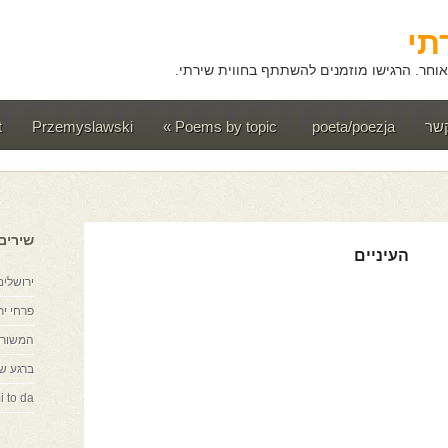
תי
וחר. הרגישו מוזמנים להשתתף בחווית שירתי.
קשר
poeta/poezja
Poems by topic
»
Przemyslawski
t
שירים
העיניים
ירושלים
פרחי יר
המשורר
ברגע ש
i to da