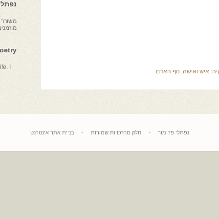
נפתלי 
משורר צ
מוזמני
Poetry
fe. I
יה:
איש ואישה
,
נוף האדם
נפתלי פרימור
-
חלק מהזכויות שמורות
-
בניית אתר אינטרנט