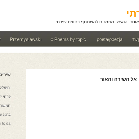
תי
וחר. הרגישו מוזמנים להשתתף בחווית שירתי.
קשר
poeta/poezja
Poems by topic
»
Przemyslawski
t
שירים
אל השירה והאור
ירושלים
פרחי יר
המשורר
ברגע ש
i to da