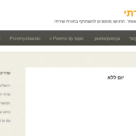
תי
וחר. הרגישו מוזמנים להשתתף בחווית שירתי.
קשר
poeta/poezja
Poems by topic
»
Przemyslawski
t
שירים
יום ללא
ירושלים
פרחי יר
המשורר
ברגע ש
i to da