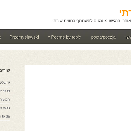
תי
וחר. הרגישו מוזמנים להשתתף בחווית שירתי.
קשר
poeta/poezja
Poems by topic
»
Przemyslawski
t
שירים
ירושלים
פרחי יר
המשורר
ברגע ש
i to da