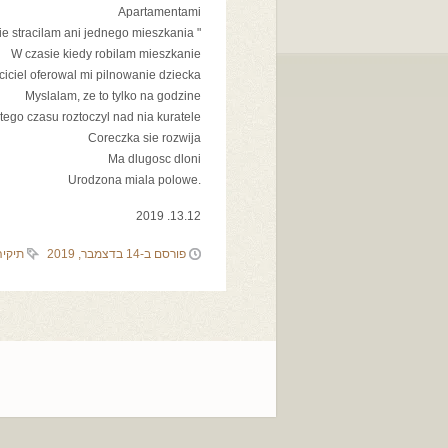
Apartamentami
" Nawet nie stracilam ani jednego mieszkania"
W czasie kiedy robilam mieszkanie
iciel oferowal mi pilnowanie dziecka
Myslalam, ze to tylko na godzine
tego czasu roztoczyl nad nia kuratele
Coreczka sie rozwija
Ma dlugosc dloni
.Urodzona miala polowe
13.12. 2019
פורסם ב-14 בדצמבר, 2019
תיקיה