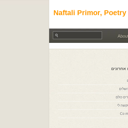
Naftali Primor, Poetry
Abou
 אחרונים
ושלים
ים כולם
קשה לי
Co m