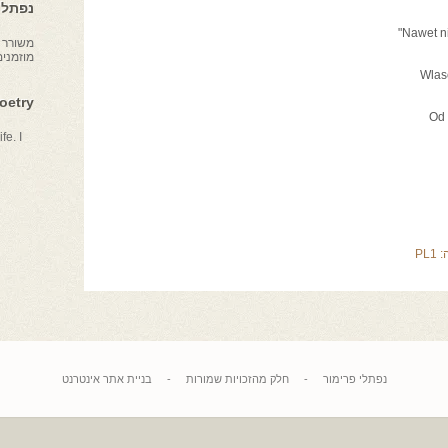
נפתלי 
משורר צ
מוזמני
Wlasc
Poetry
Od 
fe. I
:
PL1
נפתלי פרימור
-
חלק מהזכויות שמורות
-
בניית אתר אינטרנט