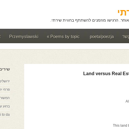
תי
וחר. הרגישו מוזמנים להשתתף בחווית שירתי.
קשר
poeta/poezja
Poems by topic
»
Przemyslawski
t
שירים
Land versus Real Es
ירושלים
פרחי יר
המשורר
ברגע ש
i to da