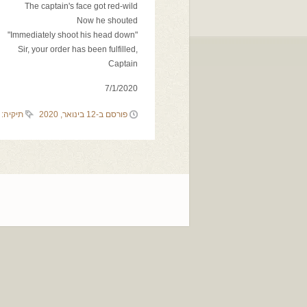
The captain's face got red-wild
Now he shouted
"Immediately shoot his head down"
,Sir, your order has been fulfilled
Captain
7/1/2020
פורסם ב-12 בינואר, 2020
תיקיה: