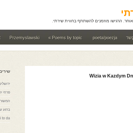
תי
וחר. הרגישו מוזמנים להשתתף בחווית שירתי.
קשר
poeta/poezja
Poems by topic
»
Przemyslawski
t
שירים
Wizia w Kazdym Dn
ירושלים
פרחי יר
המשורר
ברגע ש
i to da