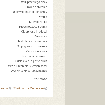
Wilk przebiega obok,
Prawie dotykajac
Na chwile maja jeden szary
Wzrok
Ktory pozostal
Przechodzaca trauma
Okropnosci i radosci
Pozostaja
Jesli chca to powracaja
Od pogrzebu do wesela
Zatopione w nas
Nie da sie odroznic
Gdzie cialo, a gdzie duch
Wizja Ezechiela suchych kosci
Wypelnia sie w kazdym dniu
25/1/2020
פורסם ב-25 בינואר, 2020
תיקיה: