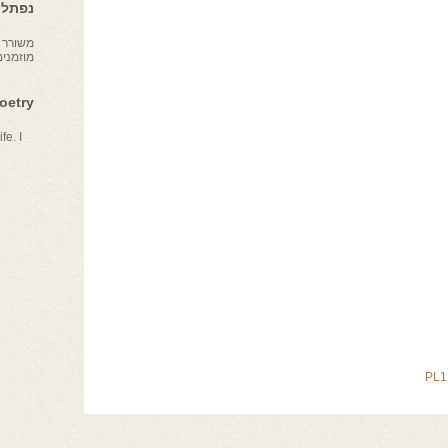
נפתלי 
משורר צ
מוזמני
Poetry
fe. I
PL1