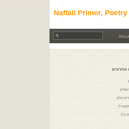
Naftali Primor, Poetry
Abou
 אחרונים
ושלים
ים כולם
קשה לי
Co m