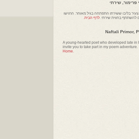
פרימור, שירתי
עיר בליבו ששירתו התפתחה בגיל מאוחר. הרגישו
ם להשתתף בחווית שירתי.
לדף הבית.
Naftali Primor, 
A young-hearted poet who developed late in li
invite you to take part in my poem adventure.
Home.