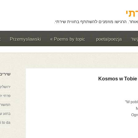
תי
וחר. הרגישו מוזמנים להשתתף בחווית שירתי.
קשר
poeta/poezja
Poems by topic
»
Przemyslawski
t
שירים
Kosmos w Tobie
ירושלים
פרחי יר
המשורר
M
ברגע ש
Ogr
i to da