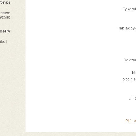
נפתלי 
Tylko w
משורר צ
מוזמני
Tak jak był
Poetry
fe. I
Do otwo
Na
To co ni
F
ה:
PL1