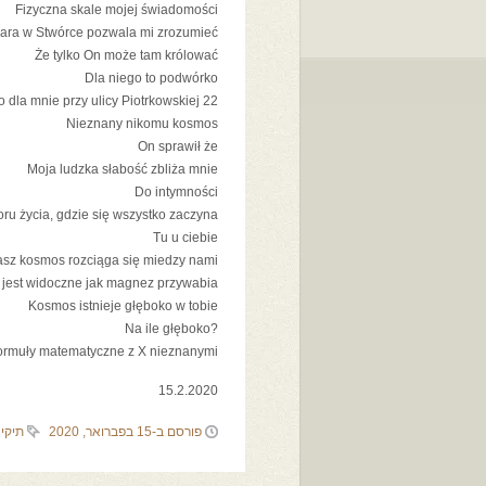
Fizyczna skale mojej świadomości
iara w Stwórce pozwala mi zrozumieć
Że tylko On może tam królować
Dla niego to podwórko
o dla mnie przy ulicy Piotrkowskiej 22
Nieznany nikomu kosmos
On sprawił że
Moja ludzka słabość zbliża mnie
Do intymności
ru życia, gdzie się wszystko zaczyna
Tu u ciebie
sz kosmos rozciąga się miedzy nami
e jest widoczne jak magnez przywabia
Kosmos istnieje głęboko w tobie
?Na ile głęboko
ormuły matematyczne z X nieznanymi…
15.2.2020
פורסם ב-15 בפברואר, 2020
תיקי