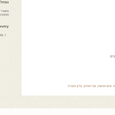
נפתלי 
משורר צ
מוזמני
Poetry
fe. I
בים
ה:
איש ואישה
,
נוף האדם
,
צדק וחברה