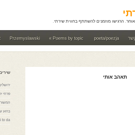
תי
וחר. הרגישו מוזמנים להשתתף בחווית שירתי.
קשר
poeta/poezja
Poems by topic
»
Przemyslawski
t
שירים
תאהב אותי
ירושלים
פרחי יר
המשורר
ברגע ש
i to da