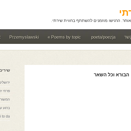
תי
וחר. הרגישו מוזמנים להשתתף בחווית שירתי.
קשר
poeta/poezja
Poems by topic
»
Przemyslawski
t
שירים
הבורא וכל השאר
ירושלים
פרחי יר
המשורר
ברגע ש
i to da