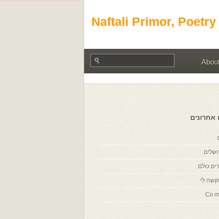
Naftali Primor, Poetry
Abou
 אחרונים
ושלים
ים כולם
קשה לי
Co m