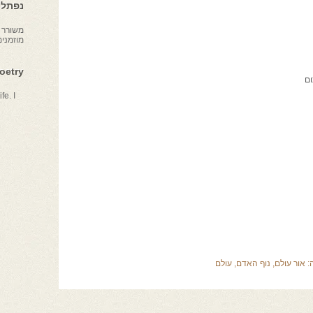
נפתלי 
משורר צ
מוזמני
Poetry
ום
fe. I
:
אור עולם
,
נוף האדם
,
עולם