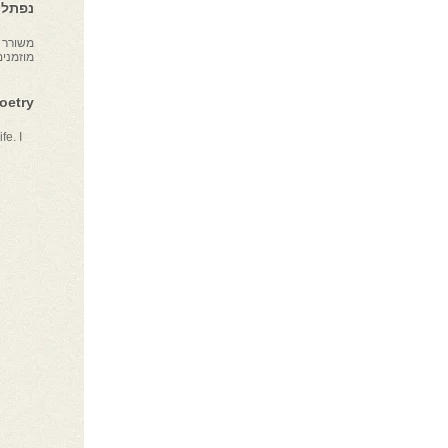
נפתלי 
משורר צ
מוזמני
Poetry
fe. I