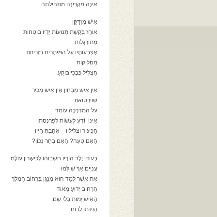
אֵינָהּ מַקְרִינָה מתהילתה.
אִישׁ מִזְדַּקֵּן
אוֹחֵז בְּקֶשֶׁת תְּנוּעוֹת יָדָיו בּוֹטְחוֹת
מְתוּרְגָּלוֹת
אֶצְבְּעוֹתָיו עַל הַמֵּיתָּרִים בִּזְרִיזוֹת
מַחְלִיקוֹת
הַצְּלִיל כְּבֶכִי בּוֹקֵעַ.
אֵין אִישׁ מַבְחִין אֵין אִישׁ מַכִּיר
שְׁוִירְטוּאוֹז
עַל הַמִּדְרָכָה עוֹמֵד
אֵינוֹ יוֹדֵעַ לַעֲשׂוֹת לְפַרְנָסָתוֹ
הַכִּינּוֹר וצליליו – אָהַבְתְּ חַיָּיו
הַאִם טָעָה? הַאִם בָּחַר נָכוֹן?
בְּעוֹדוֹ יֶלֶד הוֹרָיו חַשְׁבוּהוֹ לְכִישָּׁרוֹן עוֹלָמִי
עֲנִיִּים אַךְ שִׁילְּמוּ
אֶת אֲשֶׁר לָמַד הוּא מְנַגֵּן בִּרְחוֹב הַמֶּלֶךְ
הָרְחוֹב יָדוּעַ מְאוֹד
הָאִישׁ יְמוֹת בְּלִי שֵם.
נְגִינַתּוֹ לְרוּחַ.