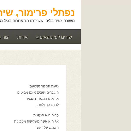
נפתלי פרימור, שיר
משורר צעיר בליבו ששירתו התפתחה בגיל מא
שירים לפי נושאים
»
אודות
צור 
נְגִינַת הַכִּינּוֹר נִשְׁמַעְתָּ
הָעוֹבְרִים וְשָׁבִים אֵינָם מַבִּיטִים
אֵין אִישׁ הַמַּטְרִיחַ עַצְמוֹ
לְהִתְכּוֹפֵף וְלָתֵת.
הָרוּחַ הִיא הַנֶּהֱנֵית
אַךְ הִיא אֵינָהּ מַשְׁלִישָׁה מַטְבְּעוֹת
הַשֶּׁמֶשׁ עַל רֹאשׁוֹ