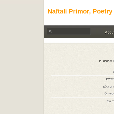
Naftali Primor, Poetry
Abou
 אחרונים
ושלים
ים כולם
קשה לי
Co m