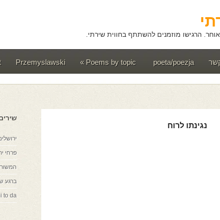
תי
וחר. הרגישו מוזמנים להשתתף בחווית שירתי.
קשר
poeta/poezja
Poems by topic
»
Przemyslawski
t
שירים
נגינתו לרוח
ירושלים
פרחי יר
המשורר
ברגע ש
i to da